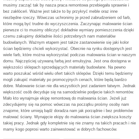
musimy zacząć tak by nasza praca remontowa przebiegała sprawnie i
bez zakłóceń. Ważne jest także to by przykryć meble oraz inne
niezbędne rzeczy. Wówczas uchronimy je przed zabrudzeniem od farb,
które mogą być trudne do wyczyszczenia. Zaczynając malowanie ścian
pierwsze ci to musimy obliczyć dokładnie wymiary pomieszczenia dzięki
czemu zakupimy dokładnie ilości potrzebnych nam materiałów
budowlanych. Ważnym etapem jest także zastanowienie się jaki kolor
ścian będziemy chcieli wykorzystać. Obecnie na rynku dostępnych jest
wiele farb, które można wykorzystać podczas malowania ścian w naszym
domu. Najczęściej używaną farbą jest emulsyjna. Jest ona dostępna w
większości sklepach sprzedających materiały budowlane. Na pewno
warto poszukać wśród wielu ofert takich sklepów. Dzięki temu będziemy
mogli zakupić materiały po promocyjnych cenach, które będą bardzo
dobre. Malowanie ścian nie dla wszystkich jest zadaniem łatwym. Jednak
większość osób decyduje się na samodzielnie podjecie takich remontów.
Mało kto wynajmuje ekipę remontową do malowania ścian. Jeżeli już
zdecydujemy się na pomoc wówczas na początku prośmy osoby nam
znajome, które umieją bądź doradza nam jak porządnie i bez problemów
malować ściany. Wynajęcie ekipy do malowania ścian zwiększa koszty
takiej pracy. Jednak gdy kompletnie się nie znamy na takich pracach i nie
mamy kogo poprosi warto zainwestować w dobrych fachowców.