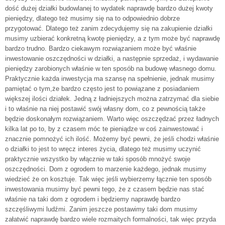
dość dużej działki budowlanej to wydatek naprawdę bardzo dużej kwoty
pieniędzy, dlatego też musimy się na to odpowiednio dobrze
przygotować. Dlatego też zanim zdecydujemy się na zakupienie działki
musimy uzbierać konkretną kwotę pieniędzy, a z tym może być naprawdę
bardzo trudno. Bardzo ciekawym rozwiązaniem może być właśnie
inwestowanie oszczędności w działki, a następnie sprzedaż, i wydawanie
pieniędzy zarobionych właśnie w ten sposób na budowę własnego domu.
Praktycznie każda inwestycja ma szansę na spełnienie, jednak musimy
pamiętać o tym,że bardzo często jest to powiązane z posiadaniem
większej ilości działek. Jedną z ładniejszych można zatrzymać dla siebie
i to właśnie na niej postawić swój własny dom, co z pewnością także
będzie doskonałym rozwiązaniem. Warto więc oszczędzać przez ładnych
kilka lat po to, by z czasem móc te pieniądze w coś zainwestować i
znacznie pomnożyć ich ilość. Możemy być pewni, że jeśli chodzi właśnie
o działki to jest to wręcz interes życia, dlatego też musimy uczynić
praktycznie wszystko by włącznie w taki sposób mnożyć swoje
oszczędności. Dom z ogrodem to marzenie każdego, jednak musimy
wiedzieć że on kosztuje. Tak więc jeśli wybierzemy łącznie ten sposób
inwestowania musimy być pewni tego, że z czasem będzie nas stać
właśnie na taki dom z ogrodem i będziemy naprawdę bardzo
szczęśliwymi ludźmi. Zanim jeszcze postawimy taki dom musimy
załatwić naprawdę bardzo wiele rozmaitych formalności, tak więc przyda