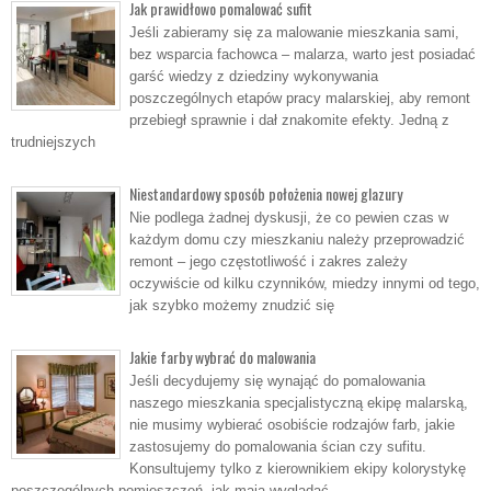
Jak prawidłowo pomalować sufit
Jeśli zabieramy się za malowanie mieszkania sami,
bez wsparcia fachowca – malarza, warto jest posiadać
garść wiedzy z dziedziny wykonywania
poszczególnych etapów pracy malarskiej, aby remont
przebiegł sprawnie i dał znakomite efekty. Jedną z
trudniejszych
Niestandardowy sposób położenia nowej glazury
Nie podlega żadnej dyskusji, że co pewien czas w
każdym domu czy mieszkaniu należy przeprowadzić
remont – jego częstotliwość i zakres zależy
oczywiście od kilku czynników, miedzy innymi od tego,
jak szybko możemy znudzić się
Jakie farby wybrać do malowania
Jeśli decydujemy się wynająć do pomalowania
naszego mieszkania specjalistyczną ekipę malarską,
nie musimy wybierać osobiście rodzajów farb, jakie
zastosujemy do pomalowania ścian czy sufitu.
Konsultujemy tylko z kierownikiem ekipy kolorystykę
poszczególnych pomieszczeń, jak mają wyglądać,