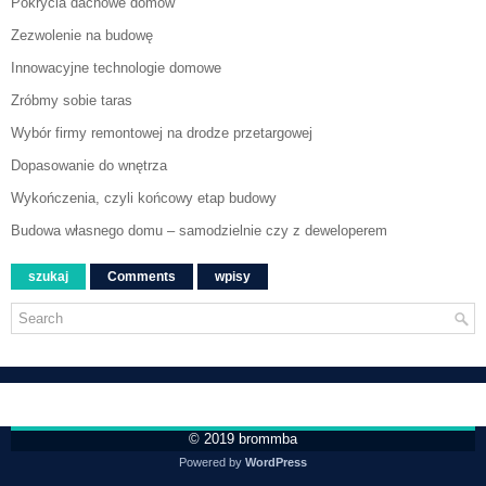
Pokrycia dachowe domów
Zezwolenie na budowę
Innowacyjne technologie domowe
Zróbmy sobie taras
Wybór firmy remontowej na drodze przetargowej
Dopasowanie do wnętrza
Wykończenia, czyli końcowy etap budowy
Budowa własnego domu – samodzielnie czy z deweloperem
szukaj
Comments
wpisy
© 2019
brommba
Powered by
WordPress