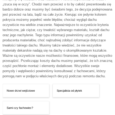
„rzuca się w oczy”. Chodzi nam przecież o to by całość prezentowała się
bardzo dobrze oraz musimy być świadomi tego, że decyzja podejmowana
jest przecież na lata, bądź na całe życie. Kierując sie jedynie kolorem
pokrycia możemy popełnić wiele błędów, chociaż wygląd dachu
oczywiście ma wielkie znaczenie. Najważniejsze to oczywiście kryteria
techniczne, jak ciężar, czy trwałość wybranego materiału, kształt dachu
oraz jego nachylenie. Tego typu informacji powinniśmy uzyskać od
producenta materiałów, choć najtrudniej zdobyć informacje dotyczące
trwałości takiego dachu. Musimy także wiedzieć, że nie wszystkie
materiały dekarskie nadają się na dachy o skomplikowanym kształcie.
Ważne są oczywiście nasze możliwości finansowe, które mogą wszystko
przesądzić.
Przeliczając koszty dachu musimy pamiętać, że ich znaczną
część pochłonie montaż i elementy dodatkowe. Wszystkie swoje
pomysły i wątpliwości powinniśmy konsultować z fachowcami, którzy
pomogą nam w podjęciu właściwych decyzji podczas remontu dachu.
Nowe drzwi wejściowe
Specjalista od płytek
Sami czy fachowiec?