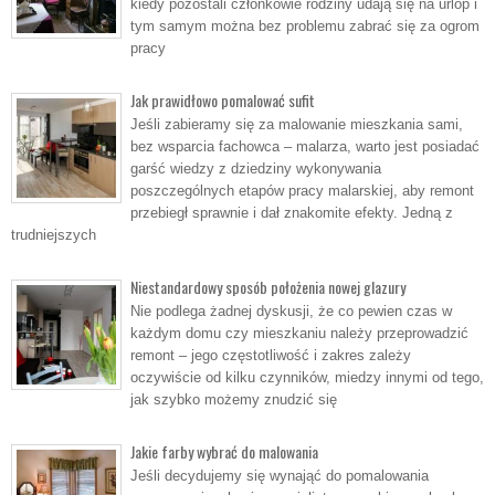
kiedy pozostali członkowie rodziny udają się na urlop i
tym samym można bez problemu zabrać się za ogrom
pracy
Jak prawidłowo pomalować sufit
Jeśli zabieramy się za malowanie mieszkania sami,
bez wsparcia fachowca – malarza, warto jest posiadać
garść wiedzy z dziedziny wykonywania
poszczególnych etapów pracy malarskiej, aby remont
przebiegł sprawnie i dał znakomite efekty. Jedną z
trudniejszych
Niestandardowy sposób położenia nowej glazury
Nie podlega żadnej dyskusji, że co pewien czas w
każdym domu czy mieszkaniu należy przeprowadzić
remont – jego częstotliwość i zakres zależy
oczywiście od kilku czynników, miedzy innymi od tego,
jak szybko możemy znudzić się
Jakie farby wybrać do malowania
Jeśli decydujemy się wynająć do pomalowania