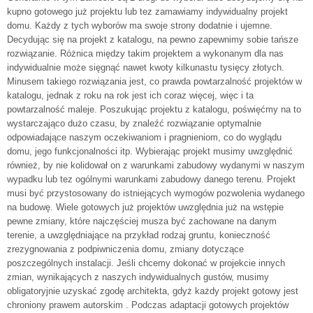
kupno gotowego już projektu lub tez zamawiamy indywidualny projekt
domu. Każdy z tych wyborów ma swoje strony dodatnie i ujemne.
Decydując się na projekt z katalogu, na pewno zapewnimy sobie tańsze
rozwiązanie. Różnica między takim projektem a wykonanym dla nas
indywidualnie może sięgnąć nawet kwoty kilkunastu tysięcy złotych.
Minusem takiego rozwiązania jest, co prawda powtarzalność projektów w
katalogu, jednak z roku na rok jest ich coraz więcej, więc i ta
powtarzalność maleje. Poszukując projektu z katalogu, poświęćmy na to
wystarczająco dużo czasu, by znaleźć rozwiązanie optymalnie
odpowiadające naszym oczekiwaniom i pragnieniom, co do wyglądu
domu, jego funkcjonalności itp. Wybierając projekt musimy uwzględnić
również, by nie kolidował on z warunkami zabudowy wydanymi w naszym
wypadku lub tez ogólnymi warunkami zabudowy danego terenu. Projekt
musi być przystosowany do istniejących wymogów pozwolenia wydanego
na budowę. Wiele gotowych już projektów uwzględnia już na wstępie
pewne zmiany, które najczęściej musza być zachowane na danym
terenie, a uwzględniające na przykład rodzaj gruntu, konieczność
zrezygnowania z podpiwniczenia domu, zmiany dotyczące
poszczególnych instalacji. Jeśli chcemy dokonać w projekcie innych
zmian, wynikających z naszych indywidualnych gustów, musimy
obligatoryjnie uzyskać zgodę architekta, gdyż każdy projekt gotowy jest
chroniony prawem autorskim . Podczas adaptacji gotowych projektów