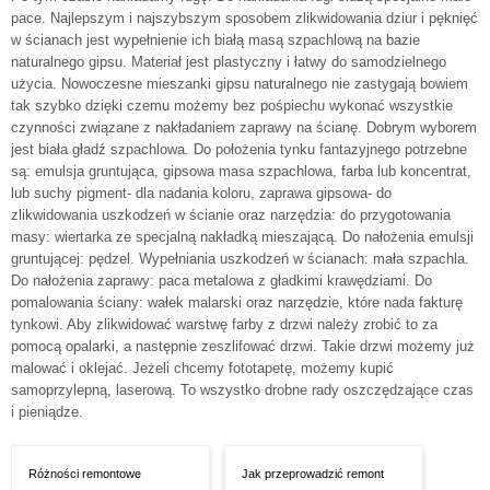
pace. Najlepszym i najszybszym sposobem zlikwidowania dziur i pęknięć
w ścianach jest wypełnienie ich białą masą szpachlową na bazie
naturalnego gipsu. Materiał jest plastyczny i łatwy do samodzielnego
użycia. Nowoczesne mieszanki gipsu naturalnego nie zastygają bowiem
tak szybko dzięki czemu możemy bez pośpiechu wykonać wszystkie
czynności związane z nakładaniem zaprawy na ścianę. Dobrym wyborem
jest biała gładź szpachlowa. Do położenia tynku fantazyjnego potrzebne
są: emulsja gruntująca, gipsowa masa szpachlowa, farba lub koncentrat,
lub suchy pigment- dla nadania koloru, zaprawa gipsowa- do
zlikwidowania uszkodzeń w ścianie oraz narzędzia: do przygotowania
masy: wiertarka ze specjalną nakładką mieszającą. Do nałożenia emulsji
gruntującej: pędzel. Wypełniania uszkodzeń w ścianach: mała szpachla.
Do nałożenia zaprawy: paca metalowa z gładkimi krawędziami. Do
pomalowania ściany: wałek malarski oraz narzędzie, które nada fakturę
tynkowi. Aby zlikwidować warstwę farby z drzwi należy zrobić to za
pomocą opalarki, a następnie zeszlifować drzwi. Takie drzwi możemy już
malować i oklejać. Jeżeli chcemy fototapetę, możemy kupić
samoprzylepną, laserową. To wszystko drobne rady oszczędzające czas
i pieniądze.
Różności remontowe
Jak przeprowadzić remont