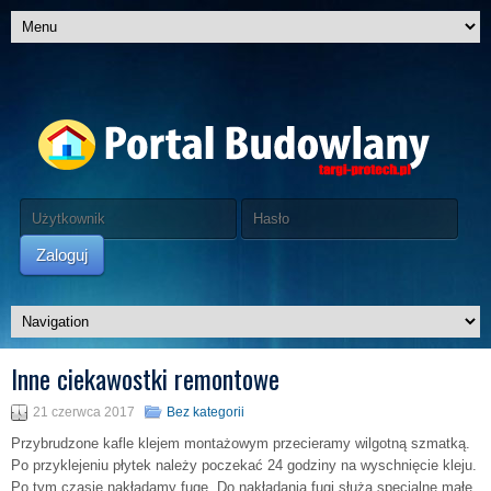
Zaloguj
Inne ciekawostki remontowe
21 czerwca 2017
Bez kategorii
Przybrudzone kafle klejem montażowym przecieramy wilgotną szmatką.
Po przyklejeniu płytek należy poczekać 24 godziny na wyschnięcie kleju.
Po tym czasie nakładamy fugę. Do nakładania fugi służą specjalne małe