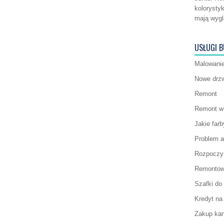
kolorysty
mają wygl
USŁUGI 
Malowanie
Nowe drzw
Remont
Remont w 
Jakie far
Problem a
Rozpoczyn
Remontow
Szafki do 
Kredyt na
Zakup ka