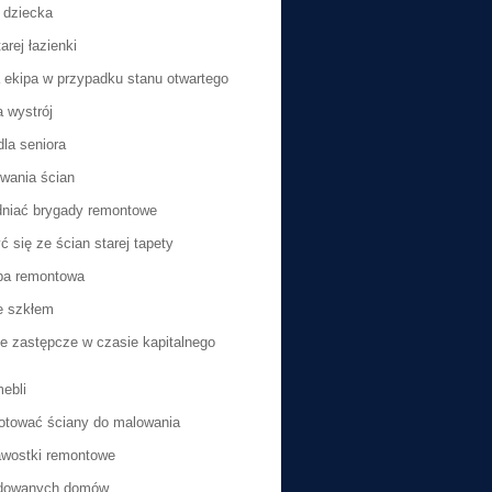
a dziecka
rej łazienki
 ekipa w przypadku stanu otwartego
 wystrój
dla seniora
wania ścian
dniać brygady remontowe
 się ze ścian starej tapety
pa remontowa
e szkłem
e zastępcze w czasie kapitalnego
mebli
otować ściany do malowania
awostki remontowe
dowanych domów