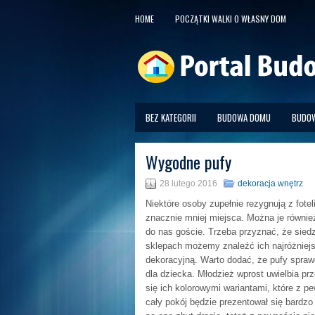
HOME
POCZĄTKI WALKI O WŁASNY DOM
BEZ KATEGORII
BUDOWA DOMU
BUDOW
Wygodne pufy
28 lutego 2016
dekoracja wnętrz
Niektóre osoby zupełnie rezygnują z fote
znacznie mniej miejsca. Można je równie
do nas goście. Trzeba przyznać, że sied
sklepach możemy znaleźć ich najróżniejsz
dekoracyjną. Warto dodać, że pufy sprawdz
dla dziecka. Młodzież wprost uwielbia p
się ich kolorowymi wariantami, które z 
cały pokój będzie prezentował się bardzo