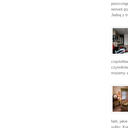
poszczegó
remont prz
Jedną z t
częstotliw
czynników
możemy z
farb, jak
sufitu. Ko