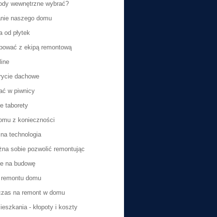
ody wewnętrzne wybrać?
nie naszego domu
a od płytek
pować z ekipą remontową
line
rycie dachowe
ć w piwnicy
e taborety
omu z konieczności
a technologia
na sobie pozwolić remontując
ie na budowę
 remontu domu
czas na remont w domu
eszkania - kłopoty i koszty