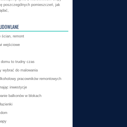
kę poszczególnych pomieszczeń, jak
ądać,
BUDOWLANE
 ścian, remont
i wejściowe
domu to trudny czas
by wybrać do malowania
lkoholowy pracowników remontowych
ając inwestycje
anie balkonów w blokach
łazienki
 dom
napy