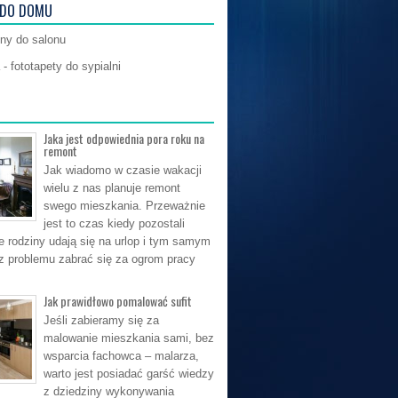
 DO DOMU
yny do salonu
- fototapety do sypialni
Jaka jest odpowiednia pora roku na
remont
Jak wiadomo w czasie wakacji
wielu z nas planuje remont
swego mieszkania. Przeważnie
jest to czas kiedy pozostali
e rodziny udają się na urlop i tym samym
 problemu zabrać się za ogrom pracy
Jak prawidłowo pomalować sufit
Jeśli zabieramy się za
malowanie mieszkania sami, bez
wsparcia fachowca – malarza,
warto jest posiadać garść wiedzy
z dziedziny wykonywania