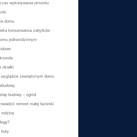
dczas wykonywania remontu
ynki
e w domu
ieka konserwatora zabytków
domu jednorodzinnym
rodowe
krzesła
 działki
 wyglądzie zewnętrznym domu
zabudowy
tap budowy – ogród
rowadzić remont małej łazienki
 rodzina
łogę?
 buty