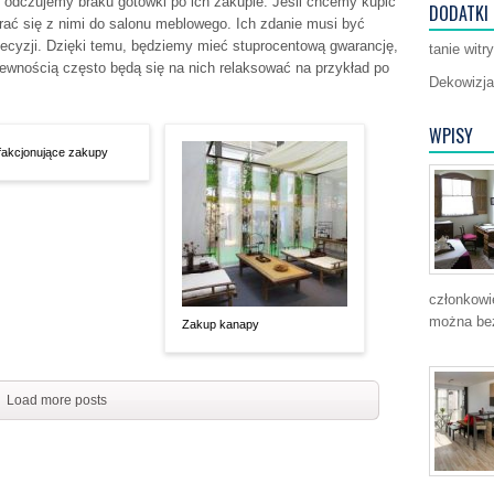
e odczujemy braku gotówki po ich zakupie. Jeśli chcemy kupić
DODATKI
rać się z nimi do salonu meblowego. Ich zdanie musi być
ecyzji. Dzięki temu, będziemy mieć stuprocentową gwarancję,
tanie witr
ewnością często będą się na nich relaksować na przykład po
Dekowizja 
WPISY
fakcjonujące zakupy
członkowi
można bez
Zakup kanapy
Load more posts