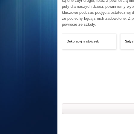
są one zbyt drogie, toteż z pewnością ni
pufy dla naszych dzieci, powinniśmy wyb
kluczowe podczas podjęcia ostatecznej d
że pociechy będą z nich zadowolone. Z p
powrocie ze szkoły.
Dekoracyjny stoliczek
Satys