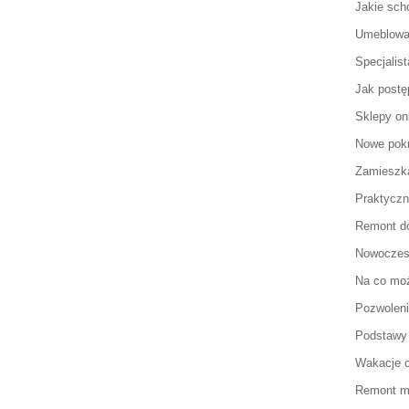
Jakie sch
Umeblowa
Specjalist
Jak postę
Sklepy on
Nowe pok
Zamieszka
Praktyczn
Remont d
Nowoczesn
Na co moż
Pozwolen
Podstawy
Wakacje 
Remont mi