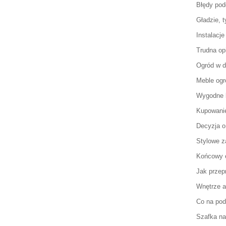
Błędy po
Gładzie, t
Instalacj
Trudna op
Ogród w 
Meble og
Wygodne 
Kupowanie
Decyzja o
Stylowe 
Końcowy e
Jak przep
Wnętrze a
Co na pod
Szafka na