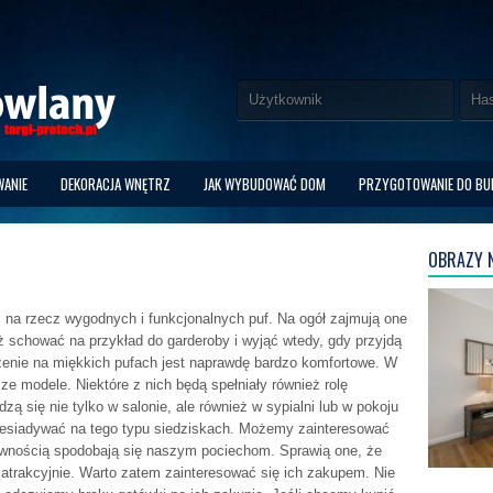
ANIE
DEKORACJA WNĘTRZ
JAK WYBUDOWAĆ DOM
PRZYGOTOWANIE DO B
OBRAZY N
li na rzecz wygodnych i funkcjonalnych puf. Na ogół zajmują one
ż schować na przykład do garderoby i wyjąć wtedy, gdy przyjdą
zenie na miękkich pufach jest naprawdę bardzo komfortowe. W
e modele. Niektóre z nich będą spełniały również rolę
ą się nie tylko w salonie, ale również w sypialni lub w pokoju
rzesiadywać na tego typu siedziskach. Możemy zainteresować
pewnością spodobają się naszym pociechom.
Sprawią one, że
 atrakcyjnie. Warto zatem zainteresować się ich zakupem. Nie