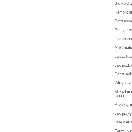
Biurko dl
Remont sta
Potrzebna
Pomysł na
Łazienka 
ABC malo
Jak zatru
Jak pozbyć
Dobra eki
Witryna z
Mieszkani
remontu
Projekty 
Jak przyg
Inne ciek
Formy bu