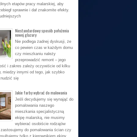
lnych etapów pracy malarskiej, aby
ebiegł sprawnie i dał znakomite efekty.
rudniejszych
Niestandardowy sposób położenia
nowej glazury
Nie podlega żadnej dyskusji, że
co pewien czas w każdym domu
czy mieszkaniu należy
przeprowadzić remont – jego
ość i zakres zależy oczywiście od kilku
, miedzy innymi od tego, jak szybko
nudzić się
Jakie farby wybrać do malowania
Jeśli decydujemy się wynająć do
pomalowania naszego
mieszkania specjalistyczną
ekipę malarską, nie musimy
wybierać osobiście rodzajów
ie zastosujemy do pomalowania ścian czy
nsultujemy tylko z kierownikiem ekipy