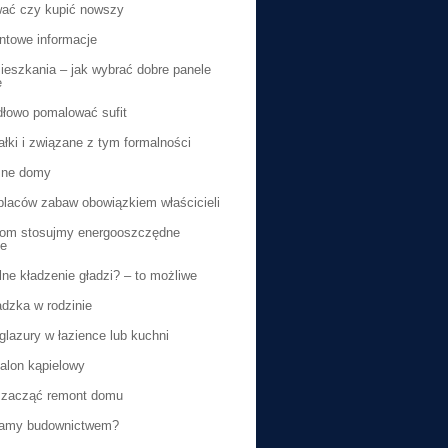
ać czy kupić nowszy
ntowe informacje
eszkania – jak wybrać dobre panele
e
dłowo pomalować sufit
ałki i związane z tym formalności
ne domy
laców zabaw obowiązkiem właścicieli
dom stosujmy energooszczędne
ie
ne kładzenie gładzi? – to możliwe
dzka w rodzinie
lazury w łazience lub kuchni
alon kąpielowy
 zacząć remont domu
amy budownictwem?