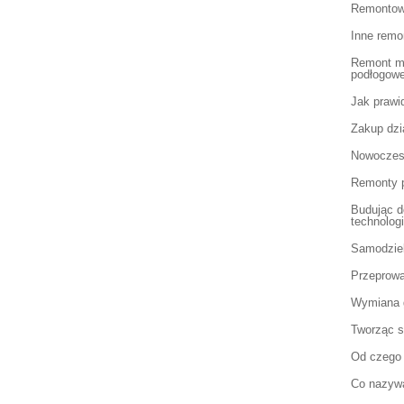
Remontow
Inne remo
Remont mi
podłogow
Jak prawi
Zakup dzi
Nowoczes
Remonty p
Budując 
technolog
Samodziel
Przeprowa
Wymiana g
Tworząc s
Od czego
Co nazyw