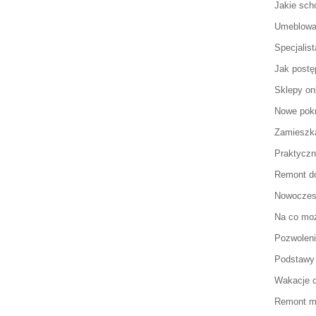
Jakie sch
Umeblowa
Specjalist
Jak postę
Sklepy on
Nowe pok
Zamieszka
Praktyczn
Remont d
Nowoczesn
Na co moż
Pozwolen
Podstawy
Wakacje 
Remont mi