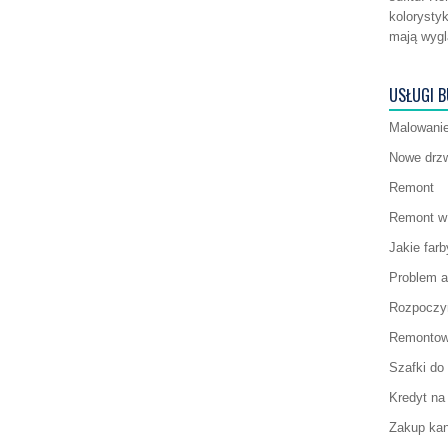
kolorysty
mają wygl
USŁUGI 
Malowanie
Nowe drzw
Remont
Remont w 
Jakie far
Problem a
Rozpoczyn
Remontow
Szafki do 
Kredyt na
Zakup ka