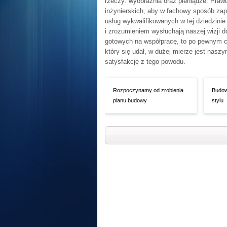
rzeczy: wyobraźnia oraz pieniądze. Pra
inżynierskich, aby w fachowy sposób zap
usług wykwalifikowanych w tej dziedzinie 
i zrozumieniem wysłuchają naszej wizji 
gotowych na współpracę, to po pewnym cz
który się udał, w dużej mierze jest na
satysfakcję z tego powodu.
Rozpoczynamy od zrobienia
Budow
planu budowy
stylu