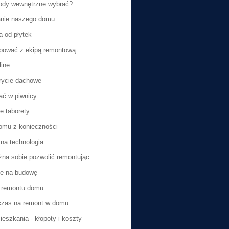
ody wewnętrzne wybrać?
nie naszego domu
a od płytek
pować z ekipą remontową
line
rycie dachowe
ć w piwnicy
e taborety
omu z konieczności
a technologia
na sobie pozwolić remontując
ie na budowę
 remontu domu
czas na remont w domu
eszkania - kłopoty i koszty