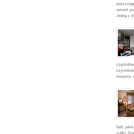
poszczegó
remont prz
Jedną z t
częstotliw
czynników
możemy z
farb, jak
sufitu. Ko