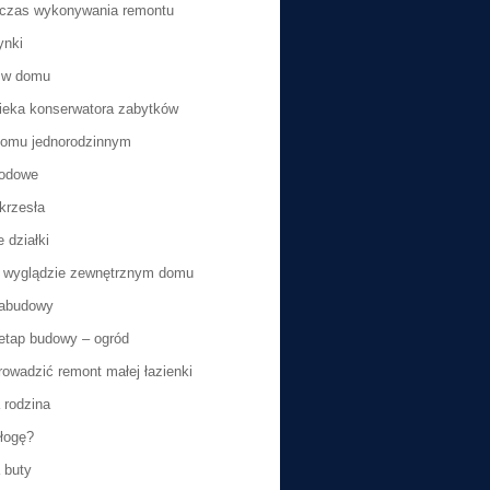
dczas wykonywania remontu
ynki
e w domu
ieka konserwatora zabytków
domu jednorodzinnym
rodowe
krzesła
 działki
 wyglądzie zewnętrznym domu
zabudowy
tap budowy – ogród
rowadzić remont małej łazienki
 rodzina
łogę?
 buty