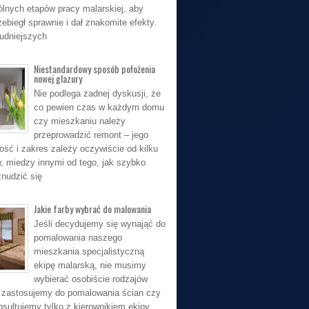
lnych etapów pracy malarskiej, aby
ebiegł sprawnie i dał znakomite efekty.
rudniejszych
Niestandardowy sposób położenia
nowej glazury
Nie podlega żadnej dyskusji, że
co pewien czas w każdym domu
czy mieszkaniu należy
przeprowadzić remont – jego
ość i zakres zależy oczywiście od kilku
, miedzy innymi od tego, jak szybko
nudzić się
Jakie farby wybrać do malowania
Jeśli decydujemy się wynająć do
pomalowania naszego
mieszkania specjalistyczną
ekipę malarską, nie musimy
wybierać osobiście rodzajów
ie zastosujemy do pomalowania ścian czy
nsultujemy tylko z kierownikiem ekipy