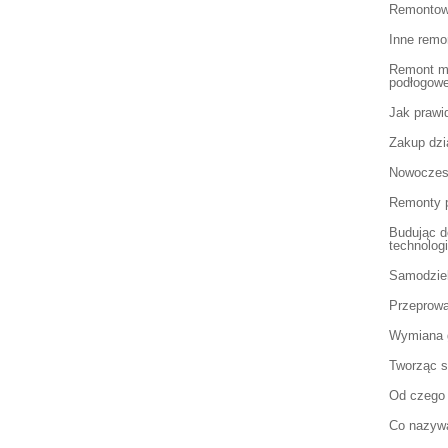
Remontow
Inne remo
Remont mi
podłogow
Jak prawi
Zakup dzi
Nowoczes
Remonty p
Budując 
technolog
Samodziel
Przeprowa
Wymiana g
Tworząc s
Od czego
Co nazyw