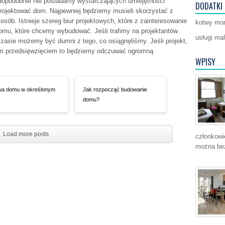
wdopodobnie nie posiadamy wystarczających umiejętności
DODATKI
rojektować dom. Najpewniej będziemy musieli skorzystać z
osób. Istnieje szereg biur projektowych, które z zainteresowanie
kotwy mo
domu, które chcemy wybudować. Jeśli trafimy na projektantów
usługi ma
asie możemy być dumni z tego, co osiągnęliśmy. Jeśli projekt,
szym przedsięwzięciem to będziemy odczuwać ogromną
WPISY
a domu w określonym
Jak rozpocząć budowanie
domu?
Load more posts
członkowi
można bez