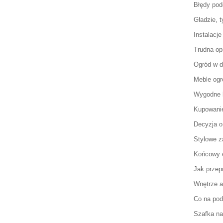
Błędy po
Gładzie, t
Instalacj
Trudna op
Ogród w 
Meble og
Wygodne 
Kupowanie
Decyzja o
Stylowe 
Końcowy e
Jak przep
Wnętrze a
Co na pod
Szafka na