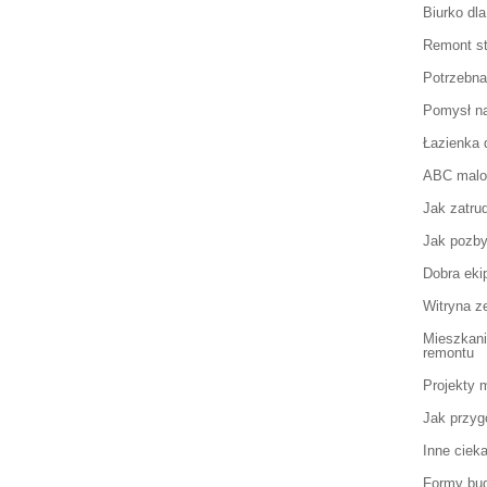
Biurko dl
Remont sta
Potrzebna
Pomysł na
Łazienka 
ABC malo
Jak zatru
Jak pozbyć
Dobra eki
Witryna z
Mieszkani
remontu
Projekty 
Jak przyg
Inne ciek
Formy bu