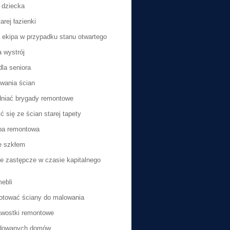
a dziecka
rej łazienki
 ekipa w przypadku stanu otwartego
 wystrój
dla seniora
wania ścian
dniać brygady remontowe
 się ze ścian starej tapety
pa remontowa
e szkłem
e zastępcze w czasie kapitalnego
mebli
otować ściany do malowania
awostki remontowe
dowanych domów