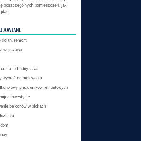
kę poszczególnych pomieszczeń, jak
ądać,
BUDOWLANE
 ścian, remont
i wejściowe
domu to trudny czas
by wybrać do malowania
lkoholowy pracowników remontowych
ając inwestycje
anie balkonów w blokach
łazienki
 dom
napy