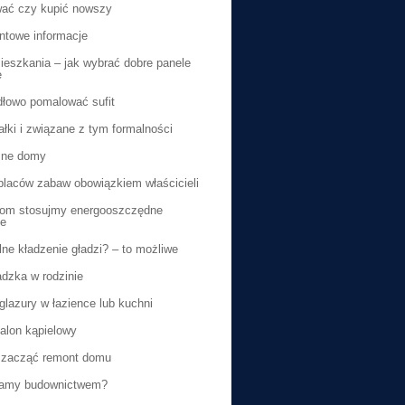
ać czy kupić nowszy
ntowe informacje
eszkania – jak wybrać dobre panele
e
dłowo pomalować sufit
ałki i związane z tym formalności
ne domy
laców zabaw obowiązkiem właścicieli
dom stosujmy energooszczędne
ie
ne kładzenie gładzi? – to możliwe
dzka w rodzinie
lazury w łazience lub kuchni
alon kąpielowy
 zacząć remont domu
amy budownictwem?