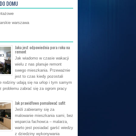
 DO DOMU
ntażowe
larskie warszawa
Jaka jest odpowiednia pora roku na
remont
Jak wiadomo w czasie wakacji
wielu z nas planuje remont
swego mieszkania. Przeważnie
jest to czas kiedy pozostali
e rodziny udają się na urlop i tym samym
 problemu zabrać się za ogrom pracy
Jak prawidłowo pomalować sufit
Jeśli zabieramy się za
malowanie mieszkania sami, bez
wsparcia fachowca – malarza,
warto jest posiadać garść wiedzy
z dziedziny wykonywania