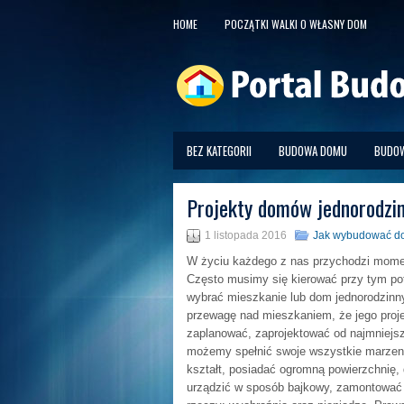
HOME
POCZĄTKI WALKI O WŁASNY DOM
BEZ KATEGORII
BUDOWA DOMU
BUDOW
Projekty domów jednorodzi
1 listopada 2016
Jak wybudować d
W życiu każdego z nas przychodzi mome
Często musimy się kierować przy tym po
wybrać mieszkanie lub dom jednorodzinny
przewagę nad mieszkaniem, że jego pro
zaplanować, zaprojektować od najmniejsz
możemy spełnić swoje wszystkie marzen
kształt, posiadać ogromną powierzchnię,
urządzić w sposób bajkowy, zamontować 