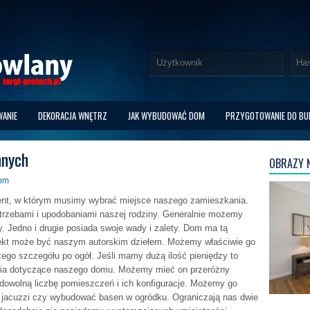
ANIE
DEKORACJA WNĘTRZ
JAK WYBUDOWAĆ DOM
PRZYGOTOWANIE DO B
nnych
OBRAZY N
om
nt, w którym musimy wybrać miejsce naszego zamieszkania.
trzebami i upodobaniami naszej rodziny. Generalnie możemy
. Jedno i drugie posiada swoje wady i zalety. Dom ma tą
jekt może być naszym autorskim dziełem. Możemy właściwie go
ego szczegółu po ogół. Jeśli mamy dużą ilość pieniędzy to
ia dotyczące naszego domu. Możemy mieć on przeróżny
 dowolną liczbę pomieszczeń i ich konfiguracje. Możemy go
jacuzzi czy wybudować basen w ogródku. Ograniczają nas dwie