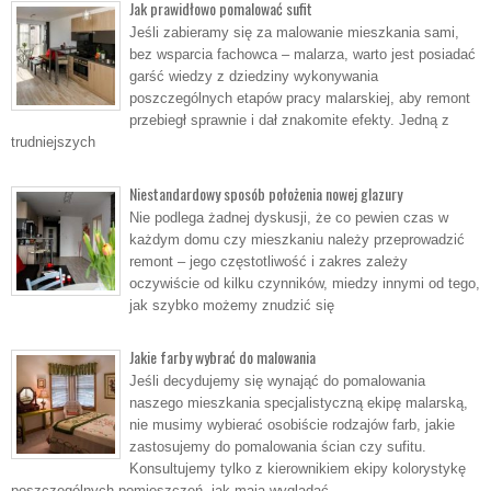
Jak prawidłowo pomalować sufit
Jeśli zabieramy się za malowanie mieszkania sami,
bez wsparcia fachowca – malarza, warto jest posiadać
garść wiedzy z dziedziny wykonywania
poszczególnych etapów pracy malarskiej, aby remont
przebiegł sprawnie i dał znakomite efekty. Jedną z
trudniejszych
Niestandardowy sposób położenia nowej glazury
Nie podlega żadnej dyskusji, że co pewien czas w
każdym domu czy mieszkaniu należy przeprowadzić
remont – jego częstotliwość i zakres zależy
oczywiście od kilku czynników, miedzy innymi od tego,
jak szybko możemy znudzić się
Jakie farby wybrać do malowania
Jeśli decydujemy się wynająć do pomalowania
naszego mieszkania specjalistyczną ekipę malarską,
nie musimy wybierać osobiście rodzajów farb, jakie
zastosujemy do pomalowania ścian czy sufitu.
Konsultujemy tylko z kierownikiem ekipy kolorystykę
poszczególnych pomieszczeń, jak mają wyglądać,