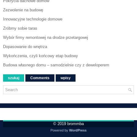
Pokrycia dachowe domów
Zezwolenie na budowę
Innowacyjne technologie domowe
Zróbmy sobie taras
Wybór firmy remontowej na drodze przetargowej
Dopasowanie do wnętrza
Wykończenia, czyli końcowy etap budowy
Budowa własnego domu – samodzielnie czy z deweloperem
szukaj
Comments
wpisy
© 2019
brommba
Powered by
WordPress