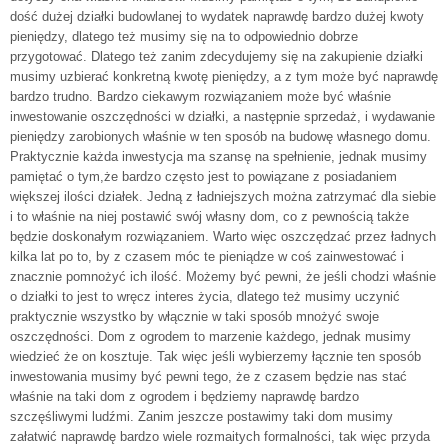
dość dużej działki budowlanej to wydatek naprawdę bardzo dużej kwoty
pieniędzy, dlatego też musimy się na to odpowiednio dobrze
przygotować. Dlatego też zanim zdecydujemy się na zakupienie działki
musimy uzbierać konkretną kwotę pieniędzy, a z tym może być naprawdę
bardzo trudno. Bardzo ciekawym rozwiązaniem może być właśnie
inwestowanie oszczędności w działki, a następnie sprzedaż, i wydawanie
pieniędzy zarobionych właśnie w ten sposób na budowę własnego domu.
Praktycznie każda inwestycja ma szansę na spełnienie, jednak musimy
pamiętać o tym,że bardzo często jest to powiązane z posiadaniem
większej ilości działek. Jedną z ładniejszych można zatrzymać dla siebie
i to właśnie na niej postawić swój własny dom, co z pewnością także
będzie doskonałym rozwiązaniem. Warto więc oszczędzać przez ładnych
kilka lat po to, by z czasem móc te pieniądze w coś zainwestować i
znacznie pomnożyć ich ilość. Możemy być pewni, że jeśli chodzi właśnie
o działki to jest to wręcz interes życia, dlatego też musimy uczynić
praktycznie wszystko by włącznie w taki sposób mnożyć swoje
oszczędności. Dom z ogrodem to marzenie każdego, jednak musimy
wiedzieć że on kosztuje. Tak więc jeśli wybierzemy łącznie ten sposób
inwestowania musimy być pewni tego, że z czasem będzie nas stać
właśnie na taki dom z ogrodem i będziemy naprawdę bardzo
szczęśliwymi ludźmi. Zanim jeszcze postawimy taki dom musimy
załatwić naprawdę bardzo wiele rozmaitych formalności, tak więc przyda