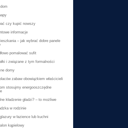
 dom
napy
ać czy kupić nowszy
ntowe informacje
eszkania – jak wybrać dobre panele
e
dłowo pomalować sufit
ałki i związane z tym formalności
ne domy
laców zabaw obowiązkiem właścicieli
dom stosujmy energooszczędne
ie
ne kładzenie gładzi? – to możliwe
dzka w rodzinie
lazury w łazience lub kuchni
alon kąpielowy