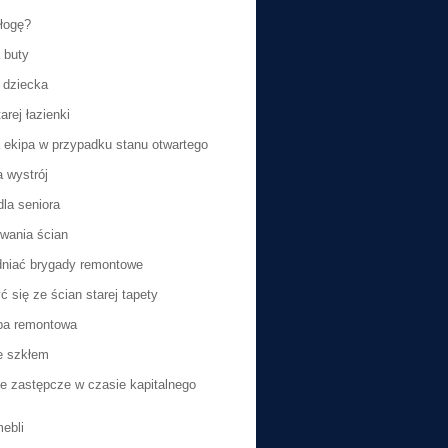
łogę?
 buty
a dziecka
rej łazienki
 ekipa w przypadku stanu otwartego
 wystrój
dla seniora
wania ścian
dniać brygady remontowe
 się ze ścian starej tapety
pa remontowa
e szkłem
e zastępcze w czasie kapitalnego
mebli