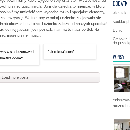
ęc powinniśmy kupić wygodne sofy oraz stół, w zależności od
DODATKI
szych przyjęć gościnnych. Dom dla dziecka to miejsce, w którym
powinniśmy umieścić tam wygodne łóżko i specjalne elementy,
wieszaki 
zną rozrywkę. Ważne, aby w pokoju dziecka znajdowało się
spokko.pl
łniać obowiązki szkolne. Łazienka zależy od naszych upodobań
 do niej jacuzzi, jeśli pozwala nam na to nasz portfel. Na
Bynio
mieć masę przyjemności.
Głębokie 
do przedkp
wcy w stanie zerowym i
Jak ocieplać dom?
WPISY
rowanie budowy
Load more posts
członkowi
można bez