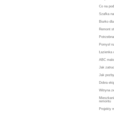
Co na pod
Szafka na
Biurko dl
Remont sta
Potrzebna
Pomysł na
Łazienka 
ABC malo
Jak zatru
Jak pozbyć
Dobra eki
Witryna z
Mieszkani
remontu
Projekty 