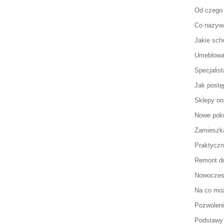
Od czego
Co nazyw
Jakie sch
Umeblowa
Specjalist
Jak postę
Sklepy on
Nowe pok
Zamieszka
Praktyczn
Remont d
Nowoczesn
Na co moż
Pozwolen
Podstawy