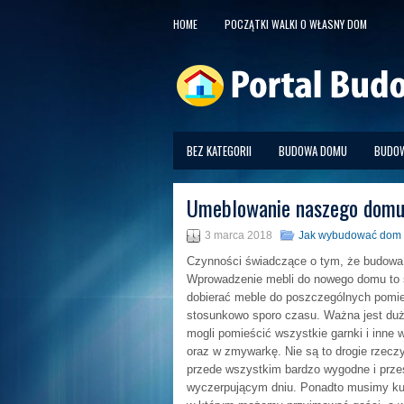
HOME
POCZĄTKI WALKI O WŁASNY DOM
BEZ KATEGORII
BUDOWA DOMU
BUDOW
Umeblowanie naszego dom
3 marca 2018
Jak wybudować dom
Czynności świadczące o tym, że budowa
Wprowadzenie mebli do nowego domu to s
dobierać meble do poszczególnych pomie
stosunkowo sporo czasu. Ważna jest duż
mogli pomieścić wszystkie garnki i inn
oraz w zmywarkę. Nie są to drogie rzeczy
przede wszystkim bardzo wygodne i prze
wyczerpującym dniu. Ponadto musimy kup