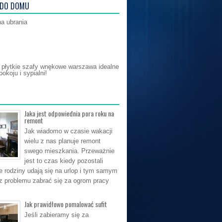
 DO DOMU
na ubrania
i płytkie szafy wnękowe warszawa idealne
okoju i sypialni!
Jaka jest odpowiednia pora roku na
remont
Jak wiadomo w czasie wakacji
wielu z nas planuje remont
swego mieszkania. Przeważnie
jest to czas kiedy pozostali
e rodziny udają się na urlop i tym samym
 problemu zabrać się za ogrom pracy
Jak prawidłowo pomalować sufit
Jeśli zabieramy się za