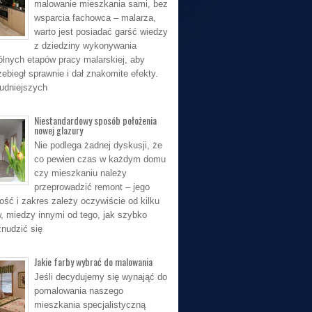
malowanie mieszkania sami, bez
wsparcia fachowca – malarza,
warto jest posiadać garść wiedzy
z dziedziny wykonywania
lnych etapów pracy malarskiej, aby
ebiegł sprawnie i dał znakomite efekty.
rudniejszych
Niestandardowy sposób położenia
nowej glazury
Nie podlega żadnej dyskusji, że
co pewien czas w każdym domu
czy mieszkaniu należy
przeprowadzić remont – jego
ość i zakres zależy oczywiście od kilku
, miedzy innymi od tego, jak szybko
nudzić się
Jakie farby wybrać do malowania
Jeśli decydujemy się wynająć do
pomalowania naszego
mieszkania specjalistyczną