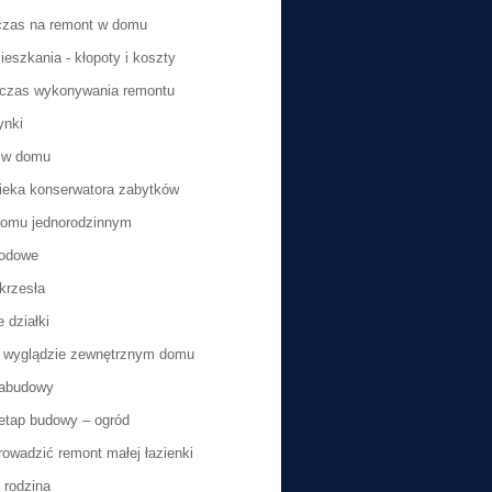
czas na remont w domu
eszkania - kłopoty i koszty
dczas wykonywania remontu
ynki
e w domu
ieka konserwatora zabytków
domu jednorodzinnym
rodowe
krzesła
 działki
 wyglądzie zewnętrznym domu
zabudowy
tap budowy – ogród
rowadzić remont małej łazienki
 rodzina