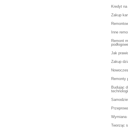
Kredyt na
Zakup ka
Remontow
Inne remo
Remont mi
podłogow
Jak prawi
Zakup dzi
Nowoczes
Remonty p
Budując 
technolog
Samodziel
Przeprowa
Wymiana g
Tworząc s