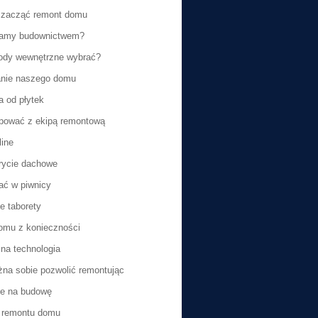
 zacząć remont domu
amy budownictwem?
ody wewnętrzne wybrać?
nie naszego domu
a od płytek
pować z ekipą remontową
line
rycie dachowe
ć w piwnicy
e taborety
omu z konieczności
a technologia
na sobie pozwolić remontując
ie na budowę
 remontu domu