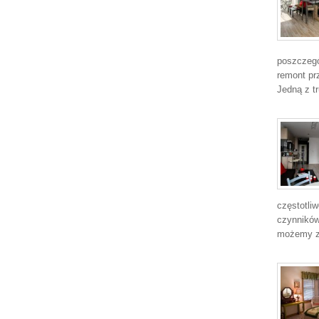
poszczegó
remont prz
Jedną z t
częstotliw
czynników
możemy z