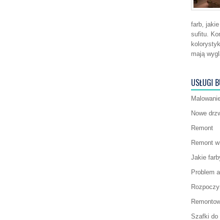
farb, jak
sufitu. Ko
kolorysty
mają wygl
USŁUGI 
Malowanie
Nowe drzw
Remont
Remont w 
Jakie far
Problem a
Rozpoczyn
Remontow
Szafki do 