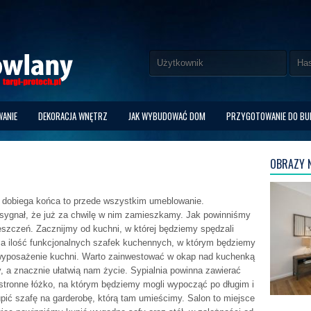
ANIE
DEKORACJA WNĘTRZ
JAK WYBUDOWAĆ DOM
PRZYGOTOWANIE DO B
u
OBRAZY N
 dobiega końca to przede wszystkim umeblowanie.
ygnał, że już za chwilę w nim zamieszkamy. Jak powinniśmy
szczeń. Zacznijmy od kuchni, w której będziemy spędzali
a ilość funkcjonalnych szafek kuchennych, w którym będziemy
e wyposażenie kuchni. Warto zainwestować w okap nad kuchenką
, a znacznie ułatwią nam życie. Sypialnia powinna zawierać
stronne łóżko, na którym będziemy mogli wypocząć po długim i
ić szafę na garderobę, którą tam umieścimy. Salon to miejsce