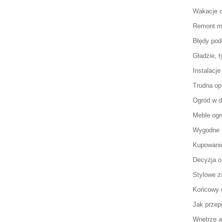
Wakacje 
Remont mi
Błędy po
Gładzie, t
Instalacj
Trudna op
Ogród w 
Meble og
Wygodne 
Kupowanie
Decyzja o
Stylowe 
Końcowy e
Jak przep
Wnętrze a