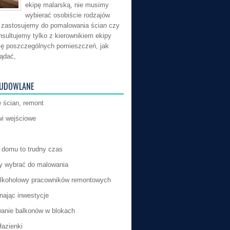
ekipę malarską, nie musimy
wybierać osobiście rodzajów
ie zastosujemy do pomalowania ścian czy
nsultujemy tylko z kierownikiem ekipy
kę poszczególnych pomieszczeń, jak
ądać,
BUDOWLANE
 ścian, remont
i wejściowe
domu to trudny czas
by wybrać do malowania
lkoholowy pracowników remontowych
ając inwestycje
anie balkonów w blokach
łazienki