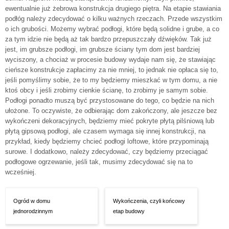
ewentualnie już żebrowa konstrukcja drugiego piętra. Na etapie stawiania
podłóg należy zdecydować o kilku ważnych rzeczach. Przede wszystkim
o ich grubości. Możemy wybrać podłogi, które będą solidne i grube, a co
za tym idzie nie będą aż tak bardzo przepuszczały dźwięków. Tak już
jest, im grubsze podłogi, im grubsze ściany tym dom jest bardziej
wyciszony, a chociaż w procesie budowy wydaje nam się, że stawiając
cieńsze konstrukcje zapłacimy za nie mniej, to jednak nie opłaca się to,
jeśli pomyślimy sobie, że to my będziemy mieszkać w tym domu, a nie
ktoś obcy i jeśli zrobimy cienkie ścianę, to zrobimy je samym sobie.
Podłogi ponadto muszą być przystosowane do tego, co będzie na nich
ułożone. To oczywiste, że odbierając dom zakończony, ale jeszcze bez
wykończeni dekoracyjnych, będziemy mieć pokryte płytą pilśniową lub
płytą gipsową podłogi, ale czasem wymaga się innej konstrukcji, na
przykład, kiedy będziemy chcieć podłogi loftowe, które przypominają
surowe. I dodatkowo, należy zdecydować, czy będziemy przeciągać
podłogowe ogrzewanie, jeśli tak, musimy zdecydować się na to
wcześniej.
Ogród w domu
Wykończenia, czyli końcowy
jednorodzinnym
etap budowy