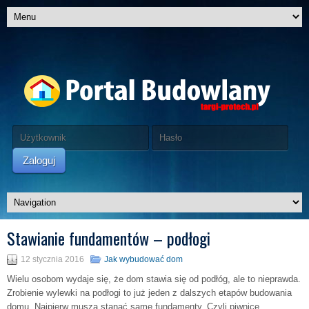
Zaloguj
Stawianie fundamentów – podłogi
12 stycznia 2016
Jak wybudować dom
Wielu osobom wydaje się, że dom stawia się od podłóg, ale to nieprawda.
Zrobienie wylewki na podłogi to już jeden z dalszych etapów budowania
domu. Najpierw muszą stanąć same fundamenty. Czyli piwnice,