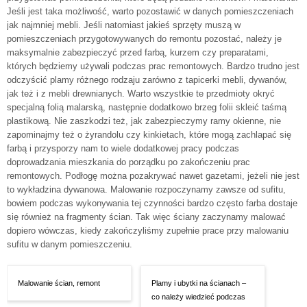
Jeśli jest taka możliwość, warto pozostawić w danych pomieszczeniach
jak najmniej mebli. Jeśli natomiast jakieś sprzęty muszą w
pomieszczeniach przygotowywanych do remontu pozostać, należy je
maksymalnie zabezpieczyć przed farbą, kurzem czy preparatami,
których będziemy używali podczas prac remontowych. Bardzo trudno jest
odczyścić plamy różnego rodzaju zarówno z tapicerki mebli, dywanów,
jak też i z mebli drewnianych. Warto wszystkie te przedmioty okryć
specjalną folią malarską, następnie dodatkowo brzeg folii skleić taśmą
plastikową. Nie zaszkodzi też, jak zabezpieczymy ramy okienne, nie
zapominajmy też o żyrandolu czy kinkietach, które mogą zachlapać się
farbą i przysporzy nam to wiele dodatkowej pracy podczas
doprowadzania mieszkania do porządku po zakończeniu prac
remontowych. Podłogę można pozakrywać nawet gazetami, jeżeli nie jest
to wykładzina dywanowa. Malowanie rozpoczynamy zawsze od sufitu,
bowiem podczas wykonywania tej czynności bardzo często farba dostaje
się również na fragmenty ścian. Tak więc ściany zaczynamy malować
dopiero wówczas, kiedy zakończyliśmy zupełnie prace przy malowaniu
sufitu w danym pomieszczeniu.
Malowanie ścian, remont
Plamy i ubytki na ścianach –
co należy wiedzieć podczas